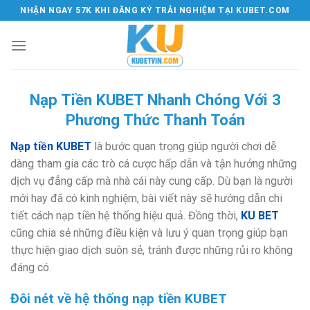
Skip
NHẬN NGAY 57K KHI ĐĂNG KÝ TRẢI NGHIỆM TẠI KUBET.COM
to
content
Nạp Tiền KUBET Nhanh Chóng Với 3
Phương Thức Thanh Toán
Nạp tiền KUBET
là bước quan trọng giúp người chơi dễ
dàng tham gia các trò cá cược hấp dẫn và tận hưởng những
dịch vụ đẳng cấp mà nhà cái này cung cấp. Dù bạn là người
mới hay đã có kinh nghiệm, bài viết này sẽ hướng dẫn chi
tiết cách nạp tiền hệ thống hiệu quả. Đồng thời,
KU BET
cũng chia sẻ những điều kiện và lưu ý quan trọng giúp bạn
thực hiện giao dịch suôn sẻ, tránh được những rủi ro không
đáng có.
Đôi nét về hệ thống nạp tiền KUBET