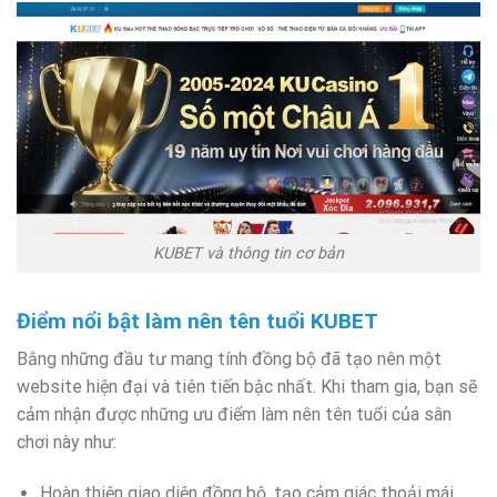
KUBET và thông tin cơ bản
Điểm nổi bật làm nên tên tuổi KUBET
Bằng những đầu tư mang tính đồng bộ đã tạo nên một
website hiện đại và tiên tiến bậc nhất. Khi tham gia, bạn sẽ
cảm nhận được những ưu điểm làm nên tên tuổi của sân
chơi này như:
Hoàn thiện giao diện đồng bộ, tạo cảm giác thoải mái