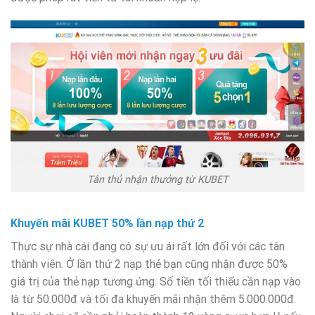
Tân thủ nhận thưởng từ KUBET
Khuyến mãi KUBET 50% lần nạp thứ 2
Thực sự nhà cái đang có sự ưu ái rất lớn đối với các tân
thành viên. Ở lần thứ 2 nạp thẻ bạn cũng nhận được 50%
giá trị của thẻ nạp tương ứng. Số tiền tối thiểu cần nạp vào
là từ 50.000đ và tối đa khuyến mãi nhận thêm 5.000.000đ.