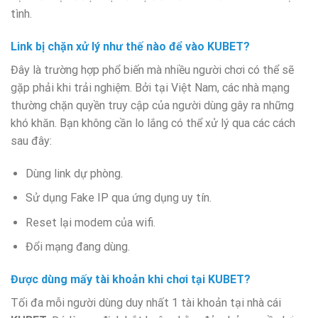
tình.
Link bị chặn xử lý như thế nào để vào KUBET?
Đây là trường hợp phổ biến mà nhiều người chơi có thể sẽ
gặp phải khi trải nghiệm. Bởi tại Việt Nam, các nhà mạng
thường chặn quyền truy cập của người dùng gây ra những
khó khăn. Bạn không cần lo lắng có thể xử lý qua các cách
sau đây:
Dùng link dự phòng.
Sử dụng Fake IP qua ứng dụng uy tín.
Reset lại modem của wifi.
Đổi mạng đang dùng.
Được dùng mấy tài khoản khi chơi tại KUBET?
Tối đa mỗi người dùng duy nhất 1 tài khoản tại nhà cái