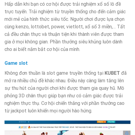
Hấp dẫn khi bạn có cơ hội được trải nghiệm xổ số lô đề
trực tuyến. Trải nghiệm từ truyền thống cho đến cảm giác
mới mẻ của hình thức siêu tốc. Người chơi được lựa chọn
cùng kenzo, lottobet, power, vietlott, xổ số 3 miền,… Tất
cả đều chân thực và thuận tiện khi thành viên được tham
gia ở mọi không gian. Phần thưởng siêu khủng luôn dành
cho ai biết nắm bắt cơ hội của mình.
Game slot
Không đơn thuần là slot game truyền thống tại
KUBET
đã
mở ra nhiều chủ đề khác nhau. Điều này càng làm tăng lên
sự thu hút của người chơi khi được tham gia quay hũ. Mô
phỏng 3D chân thực giúp bạn như có cảm giác được trải
nghiệm thực thụ. Cơ hội chiến thắng với phần thưởng cao
từ jackpot luôn khiến mọi người hào hứng.