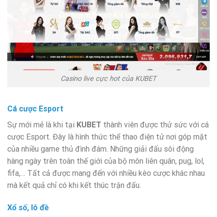
Casino live cực hot của KUBET
Cá cược Esport
Sự mới mẻ là khi tại
KUBET
thành viên được thử sức với cá
cược Esport. Đây là hình thức thể thao điện tử nơi góp mặt
của nhiều game thủ đình đám. Những giải đấu sôi động
hàng ngày trên toàn thế giới của bộ môn liên quân, pug, lol,
fifa,… Tất cả được mang đến với nhiều kèo cược khác nhau
mà kết quả chỉ có khi kết thúc trận đấu.
Xổ số, lô đề