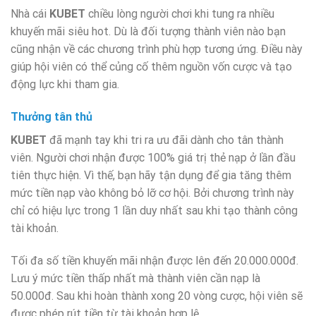
Nhà cái
KUBET
chiều lòng người chơi khi tung ra nhiều
khuyến mãi siêu hot. Dù là đối tượng thành viên nào bạn
cũng nhận về các chương trình phù hợp tương ứng. Điều này
giúp hội viên có thể củng cố thêm nguồn vốn cược và tạo
động lực khi tham gia.
Thưởng tân thủ
KUBET
đã mạnh tay khi tri ra ưu đãi dành cho tân thành
viên. Người chơi nhận được 100% giá trị thẻ nạp ở lần đầu
tiên thực hiện. Vì thế, bạn hãy tận dụng để gia tăng thêm
mức tiền nạp vào không bỏ lỡ cơ hội. Bởi chương trình này
chỉ có hiệu lực trong 1 lần duy nhất sau khi tạo thành công
tài khoản.
Tối đa số tiền khuyến mãi nhận được lên đến 20.000.000đ.
Lưu ý mức tiền thấp nhất mà thành viên cần nạp là
50.000đ. Sau khi hoàn thành xong 20 vòng cược, hội viên sẽ
được phép rút tiền từ tài khoản hợp lệ.