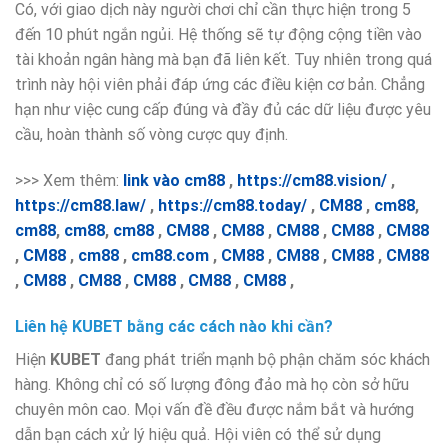
Có, với giao dịch này người chơi chỉ cần thực hiện trong 5
đến 10 phút ngắn ngủi. Hệ thống sẽ tự động cộng tiền vào
tài khoản ngân hàng mà bạn đã liên kết. Tuy nhiên trong quá
trình này hội viên phải đáp ứng các điều kiện cơ bản. Chẳng
hạn như việc cung cấp đúng và đầy đủ các dữ liệu được yêu
cầu, hoàn thành số vòng cược quy định.
>>> Xem thêm:
link vào cm88
,
https://cm88.vision/
,
https://cm88.law/
,
https://cm88.today/
,
CM88
,
cm88
,
cm88
,
cm88
,
cm88
,
CM88
,
CM88
,
CM88
,
CM88
,
CM88
,
CM88
,
cm88
,
cm88.com
,
CM88
,
CM88
,
CM88
,
CM88
,
CM88
,
CM88
,
CM88
,
CM88
,
CM88
,
Liên hệ KUBET bằng các cách nào khi cần?
Hiện
KUBET
đang phát triển mạnh bộ phận chăm sóc khách
hàng. Không chỉ có số lượng đông đảo mà họ còn sở hữu
chuyên môn cao. Mọi vấn đề đều được nắm bắt và hướng
dẫn bạn cách xử lý hiệu quả. Hội viên có thể sử dụng