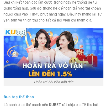
Sau khi kết toán các lần cược trong ngày hệ thống sẽ tự
động tổng hợp. Sau đó thống kê để hoàn trả vào tài khoản
người chơi vào 11h45 phút hàng ngày. Điều này mang lại sự
yên tâm và thích thú cho tất cả hội viên khi tham gia.
Hoàn trả hội viên hấp dẫn
Đua top thể thao
Là sảnh chơi thế mạnh nên
KUBET
rất chịu chi để thu hút